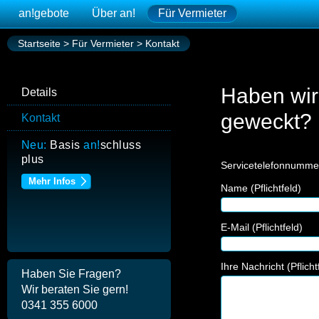
an!
gebote
Über
an!
Für Vermieter
Startseite
>
Für Vermieter
>
Kontakt
Haben wir 
Details
geweckt? 
Kontakt
Neu:
Basis
an!
schluss
plus
Servicetelefonnumme
Mehr Infos
Name (Pflichtfeld)
E-Mail (Pflichtfeld)
Ihre Nachricht (Pflicht
Haben Sie Fragen?
Wir beraten Sie gern!
0341 355 6000