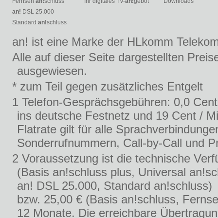
Fernseh
an!
schluss
Ihr digitales TV-
an!
gebot
Downloads
an!
DSL 25.000
Standard
an!
schluss
an! ist eine Marke der HLkomm Teleko
Alle auf dieser Seite dargestellten Prei
ausgewiesen.
* zum Teil gegen zusätzliches Entgelt
1 Telefon-Gesprächsgebühren: 0,0 Cent
ins deutsche Festnetz und 19 Cent / Mi
Flatrate gilt für alle Sprachverbindu
Sonderrufnummern, Call-by-Call und Pr
2 Voraussetzung ist die technische Verf
(Basis an!schluss plus, Universal an!s
an! DSL 25.000, Standard an!schluss)
bzw. 25,00 € (Basis an!schluss, Fernse
12 Monate. Die erreichbare Übertragung