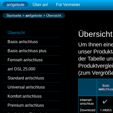
an!
gebote
Über
an!
Für Vermieter
Startseite
>
an!
gebote
>
Übersicht
Übersicht
Übersicht
Basis
an!
schluss
Um Ihnen eine
unser Produkt
Basis
an!
schluss plus
der Tabelle u
Fernseh
an!
schluss
Produktvergle
an!
DSL 25.000
(zum Vergrößer
Standard
an!
schluss
Universal
an!
schluss
Komfort
an!
schluss
Premium
an!
schluss