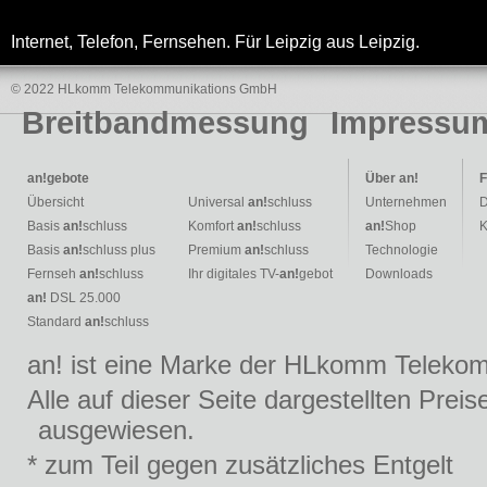
Internet, Telefon, Fernsehen. Für Leipzig aus Leipzig.
© 2022 HLkomm Telekommunikations GmbH
Breitbandmessung
Impressu
an!
gebote
Über
an!
F
Übersicht
Universal
an!
schluss
Unternehmen
D
Basis
an!
schluss
Komfort
an!
schluss
an!
Shop
K
Basis
an!
schluss plus
Premium
an!
schluss
Technologie
Fernseh
an!
schluss
Ihr digitales TV-
an!
gebot
Downloads
an!
DSL 25.000
Standard
an!
schluss
an! ist eine Marke der HLkomm Teleko
Alle auf dieser Seite dargestellten Prei
ausgewiesen.
* zum Teil gegen zusätzliches Entgelt