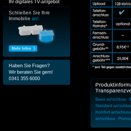
Ihr digitales TV-
an!
gebot
Neu:
Basis
an!
schluss
plus
Mehr Infos
Haben Sie Fragen?
Wir beraten Sie gern!
0341 355 6000
Produktinform
Transparenzv
Basis an!schluss
Standard an!schlu
Komfort an!schluss
an!schluss
Premiu