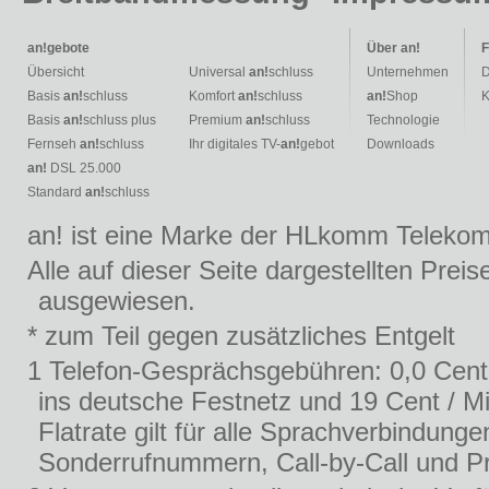
an!
gebote
Über
an!
F
Übersicht
Universal
an!
schluss
Unternehmen
D
Basis
an!
schluss
Komfort
an!
schluss
an!
Shop
K
Basis
an!
schluss plus
Premium
an!
schluss
Technologie
Fernseh
an!
schluss
Ihr digitales TV-
an!
gebot
Downloads
an!
DSL 25.000
Standard
an!
schluss
an! ist eine Marke der HLkomm Teleko
Alle auf dieser Seite dargestellten Prei
ausgewiesen.
* zum Teil gegen zusätzliches Entgelt
1 Telefon-Gesprächsgebühren: 0,0 Cent
ins deutsche Festnetz und 19 Cent / Mi
Flatrate gilt für alle Sprachverbindu
Sonderrufnummern, Call-by-Call und Pr