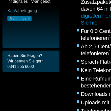
Zusatzpakete
Ihr digitales TV-
an!
gebot
davon 64 in
HDTV-fähiger Hightech-
digitalen Fe
Digital-Kabel-Receiver
Sie hier!
Mehr Infos
Für 0,0 Cen
1
telefonieren
Ab 2,5 Cent/
1
telefonieren
Haben Sie Fragen?
Sprach-Flat
Wir beraten Sie gern!
0341 355 6000
Kein Teleko
Eine Rufnum
bestehenden
Downloads mi
Uploads mit 
Telefonische