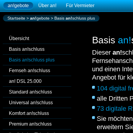
an!
gebote
Über
an!
Für Vermieter
Startseite
>
an!
gebote
>
Basis
an!
schluss plus
Basis
an!
Übersicht
Basis
an!
schluss
Dieser
an!
sch
Fernsehanschl
Basis
an!
schluss plus
und einen Inte
Fernseh
an!
schluss
Angebot für kl
an!
DSL 25.000
104 digital 
Standard
an!
schluss
alle Dritten
Universal
an!
schluss
73 digitale
Komfort
an!
schluss
Sie möchten
Premium
an!
schluss
erweitern Si